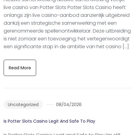
live casino van Potter Slots Potter Slots Casino heeft
onlangs zijn live casino-aanbod aanzienlijk uitgebreid
dankzij een strategische samenwerking met een
gerenommeerde spellenontwikkelaar. Deze uitbreiding
is niet zomaar een toevoeging; het vertegenwoordigt
een significante stap in de ambitie van het casino […]
Read More
Uncategorized
08/04/2026
Is Potter Slots Casino Legit And Safe To Play