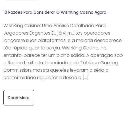
10 Razões Para Considerar O WishKing Casino Agora
WishKing Casino: Uma Análise Detalhada Para
Jogadores Exigentes Eu já vi muitos operadores
lançarem suas plataformas, e a maioria desaparece
tão rápido quanto surgiu. WishKing Casino, no
entanto, parece ter um plano sólido. A operação sob
a Rapiso Limitada, licenciada pela Tobique Gaming
Commission, mostra que eles levaram a sério a
conformidade regulatória desde o […]
Read More