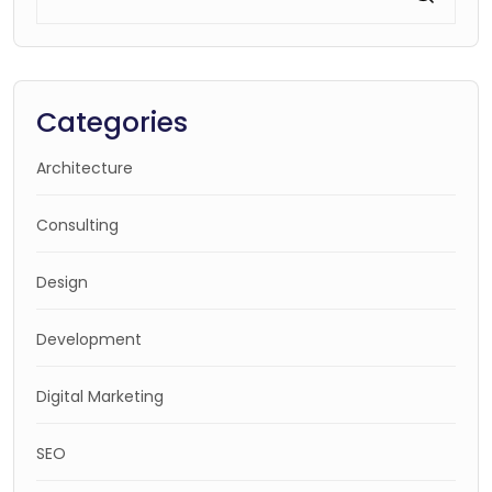
Categories
Architecture
Consulting
Design
Development
Digital Marketing
SEO