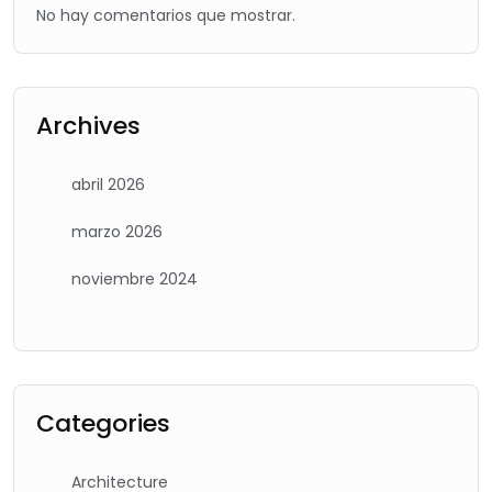
No hay comentarios que mostrar.
Archives
abril 2026
marzo 2026
noviembre 2024
Categories
Architecture